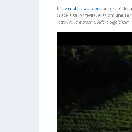
Les
vignobles alsaciens
ont existé depui
Grâce à sa longévité, elles ont
une for
retrouve
la maison Goldert, Sigolshei