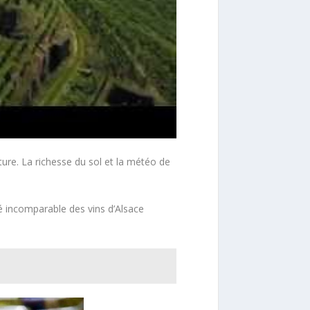
lture. La richesse du sol et la météo de
lité incomparable des vins d’Alsace