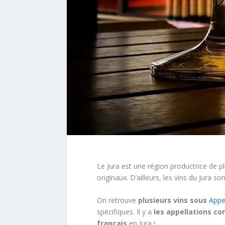
Le Jura est une région productrice de p
originaux. D’ailleurs, les vins du Jura s
On retrouve
plusieurs vins sous
Appe
spécifiques. Il y a
les appellations c
français
en Jura !