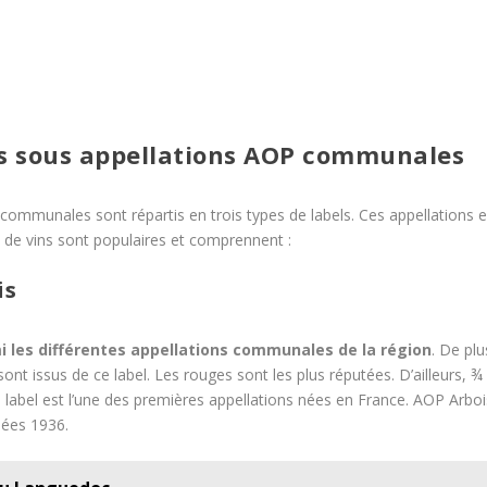
ins sous appellations AOP communales
communales sont répartis en trois types de labels. Ces appellations e
 de vins sont populaires et comprennent :
is
mi les différentes appellations communales de la région
. De plu
ont issus de ce label. Les rouges sont les plus réputées. D’ailleurs, ¾
e label est l’une des premières appellations nées en France. AOP Arboi
nées 1936.