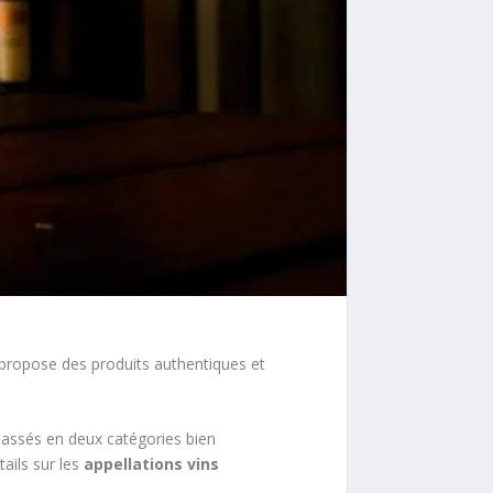
e propose des produits authentiques et
classés en deux catégories bien
tails sur les
appellations vins