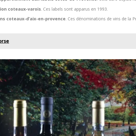
tion coteaux-varois
. Ces labels sont apparus en 1993.
ons coteaux-d’aix-en-provence
. Ces dénominations de vins de la P
orse