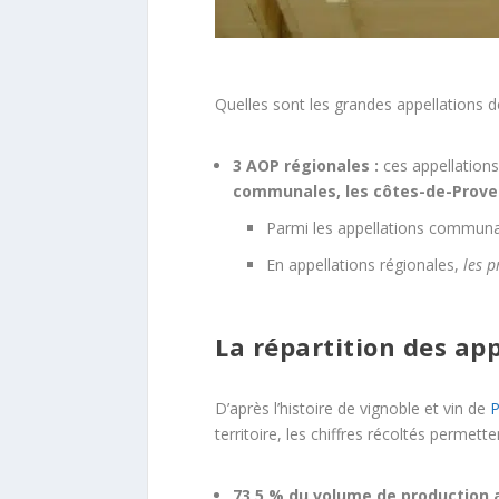
Quelles sont les grandes appellations de
3 AOP régionales :
ces appellation
communales, les côtes-de-Proven
Parmi les appellations communa
En appellations régionales,
les p
La répartition des app
D’après l’histoire de vignoble et vin de
P
territoire, les chiffres récoltés permetten
73,5 % du volume de production 