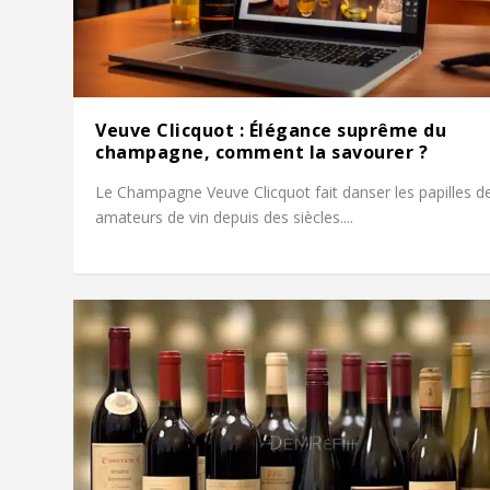
Veuve Clicquot : Élégance suprême du
champagne, comment la savourer ?
Le Champagne Veuve Clicquot fait danser les papilles d
amateurs de vin depuis des siècles....