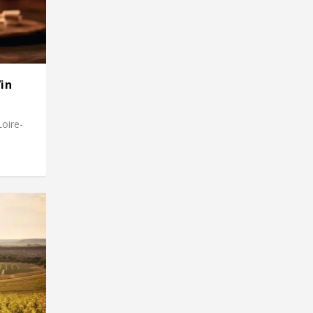
Vin
Loire-