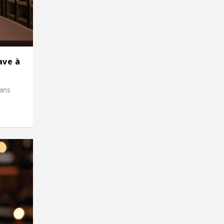
ave à
dans