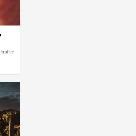
a
érative