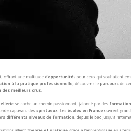
t, offrant une multitude d’
opportunité
s pour ceux qui souhaitent em
tion à la pratique professionnelle
, découvrez le
parcours
de ceu
n des meilleurs crus
.
ellerie
se cache un chemin passionnant, jalonné par des
formation
monde captivant des
spiritueux
. Les
écoles en France
ouvrent grand 
vers différents niveaux de formation
, depuis le bac jusqu’à l’interna
mations allient
théorie et pratique
grâce à l’apprentissage en alter