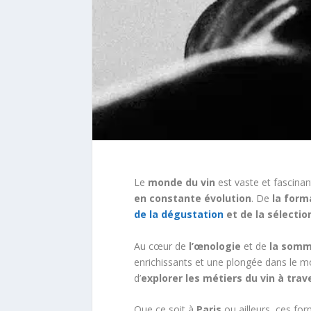
Le
monde du vin
est vaste et fascinan
en constante évolution
. De
la forma
de la dégustation
et de la sélectio
Au cœur de
l’œnologie
et de
la somm
enrichissants et une plongée dans le 
d’
explorer les métiers du vin à tra
Que ce soit à
Paris
ou ailleurs, ces for