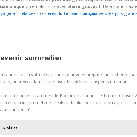
tise unique
où emploi rime avec
plaisir gustatif
. Dégustation apr
yager au-delà des frontières du
terroir français
vers les plus gran
devenir sommelier
rmation sont à votre disposition pour vous préparer au métier de so
tique, pour vous familiariser avec les différents aspects du métier.
rance, on trouve notamment le Bac professionnel Technicien Conseil Ve
on option sommellerie. Il existe de plus des formations spécialisées
ines universités.
n casher