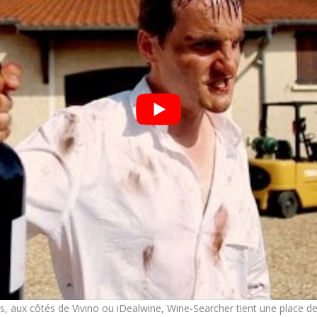
es, aux côtés de Vivino ou iDealwine, Wine-Searcher tient une place de