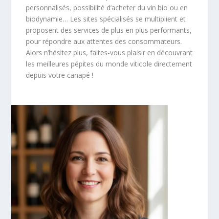
personnalisés, possibilité d’acheter du vin bio ou en
biodynamie… Les sites spécialisés se multiplient et
proposent des services de plus en plus performants,
pour répondre aux attentes des consommateurs.
Alors n’hésitez plus, faites-vous plaisir en découvrant
les meilleures pépites du monde viticole directement
depuis votre canapé !