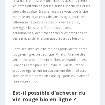
et la fiabilité du site : consultez les avis des clients,
les notes attribuées par les guides spécialisés et les
labels de qualité. Ensuite, assurez-vous que le site
propose un large choix de vins rouges, issus de
différentes régions et à des prix variés. Enfin,
privilégiez les sites offrant des conseils
personnalisés, des fiches techniques détaillées et
des services de livraison adaptés à vos besoins.
Parmi les sites les plus réputés pour l’achat de vin
rouge en ligne, on peut citer Vinatis, Avenue des
Vins, Cavissima, Le Petit Ballon, Wineandco, Les
Grappes et Viniphile. La Revue du Vin de France
propose également un classement des meilleurs
sites de vente de vin en ligne, qui peut vous aider à
faire votre choix.
Est-il possible d’acheter du
vin rouge bio en ligne ?