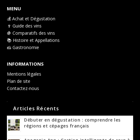
MENU
💰 Achat et Dégustation
🍷 Guide des vins
🍇 Comparatifs des vins
📚 Histoire et Appellations
🧀 Gastronomie
INFORMATIONS
Mentions légales
Plan de site
Contactez-nous
Articles Récents
Débuter en dégustation : comprendre les
régions et cépages français