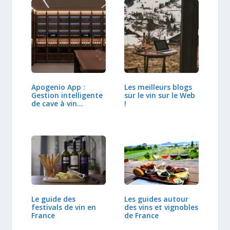
Apogenio App :
Les meilleurs blogs
Gestion intelligente
sur le vin sur le Web
de cave à vin…
!
Les guides autour
Le guide des
des vins et vignobles
festivals de vin en
de France
France