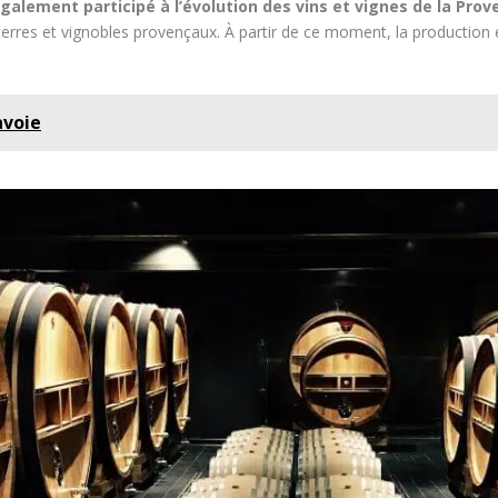
galement participé à l’évolution des vins et vignes de la Prov
erres et vignobles provençaux. À partir de ce moment, la production 
avoie