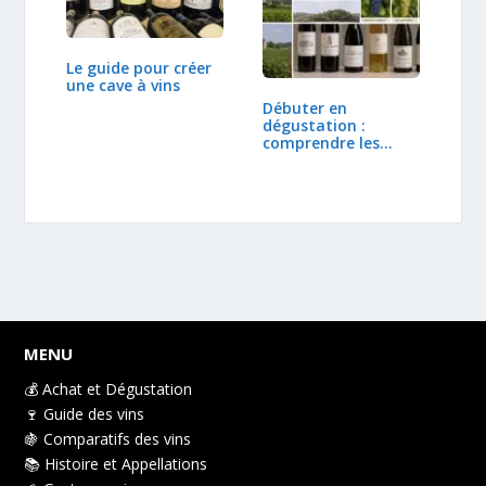
Le guide pour créer
une cave à vins
Débuter en
dégustation :
comprendre les
régions et…
MENU
💰 Achat et Dégustation
🍷 Guide des vins
🍇 Comparatifs des vins
📚 Histoire et Appellations