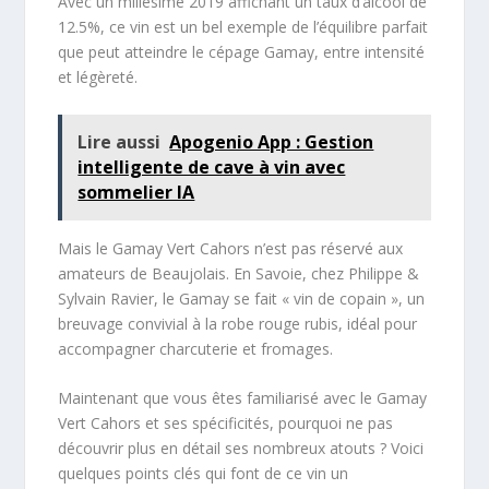
Avec un millésime 2019 affichant un taux d’alcool de
12.5%, ce vin est un bel exemple de l’équilibre parfait
que peut atteindre le cépage Gamay, entre intensité
et légèreté.
Lire aussi
Apogenio App : Gestion
intelligente de cave à vin avec
sommelier IA
Mais le Gamay Vert Cahors n’est pas réservé aux
amateurs de Beaujolais. En Savoie, chez Philippe &
Sylvain Ravier, le Gamay se fait « vin de copain », un
breuvage convivial à la robe rouge rubis, idéal pour
accompagner charcuterie et fromages.
Maintenant que vous êtes familiarisé avec le Gamay
Vert Cahors et ses spécificités, pourquoi ne pas
découvrir plus en détail ses nombreux atouts ? Voici
quelques points clés qui font de ce vin un