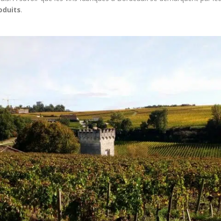
oduits
.