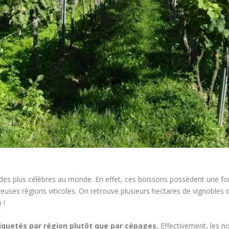
e des plus célèbres au monde. En effet, ces boissons possèdent une f
uses régions viticoles. On retrouve plusieurs hectares de vignobles d
 !
tiquetés par région plutôt que par cépages.
Effectivement, les n