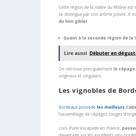
Cette région de la Vallée du Rhône est
se distingue par son arôme poivré. À n
du bon gibier
.
Quant à la seconde région de la V
Lire aussi
Débuter en dégusta
On retrouve principalement
le cépage
originaux et singuliers.
Les vignobles de Bor
Bordeaux possède
les meilleurs
Cabe
l’assemblage de cépages rouges d’origin
Lors d’une escapade en France,
passer
davantage sur les excellents vins borde