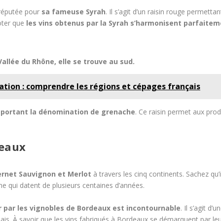
 réputée pour
sa fameuse Syrah
. Il s’agit d’un raisin rouge permetta
oter que
les vins obtenus par la Syrah s’harmonisent parfaitem
allée du Rhône, elle se trouve au sud.
tion : comprendre les régions et cépages français
 portant la dénomination de grenache
. Ce raisin permet aux prod
deaux
rnet Sauvignon et Merlot
à travers les cinq continents. Sachez qu’il
e qui datent de plusieurs centaines d’années.
 par les vignobles de Bordeaux est incontournable
. Il s’agit d
lais. À savoir que les vins fabriqués à Bordeaux se démarquent par leu