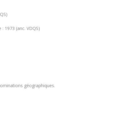
DQS)
e : 1973 (anc. VDQS)
énominations géographiques.