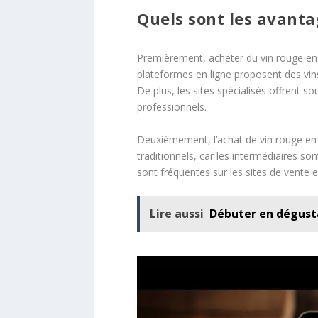
Quels sont les avanta
Premièrement, acheter du vin rouge en l
plateformes en ligne proposent des vins 
De plus, les sites spécialisés offrent
professionnels.
Deuxièmement, l’achat de vin rouge en l
traditionnels, car les intermédiaires so
sont fréquentes sur les sites de vente e
Lire aussi
Débuter en dégusta