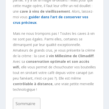
parfait. Il y a de la magie là-dedans ! Mais pour que
cette magie opère, il faut leur offrir un nid douillet :
une
cave à vins de vieillissement
. Alors, laissez-
moi vous
guider dans l’art de conserver vos
crus précieux
.
Mais ne nous trompons pas ! Toutes les caves à vin
ne sont pas égales. Parmi elles, certaines se
démarquent par leur qualité exceptionnelle.
Amateurs de grands crus, je vous présente la crème
de la crème : la cave à
vin Millesime de Climadiff
.
Avec sa
conservation optimale
et son accès
wifi
, elle vous permet de chouchouter vos bouteilles
tout en sirotant votre café depuis votre canapé (un
peu fainéant, n’est-ce pas ?). Elle est même
contrôlable à distance
, une vraie petite merveille
technologique !
Sommaire