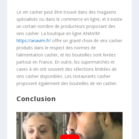
Le
v
in
cas
her
pe
ut
ê
tre
trou
v
é
d
ans
des
mag
as
ins
sp
é
cial
is
és
o
u
d
ans
le
commerce
en
l
igne
,
et
il
exist
e
un
certain
n
omb
re
de
product
e
urs
propos
ant
des
v
ins
cas
her
.
La
boutique
en
l
igne
AN
AV
IM
https://anavim.fr/
off
re
un
grand
cho
ix
de
v
ins
cas
her
produ
its
d
ans
le
respect
des
norm
es
de
l
‘
al
iment
ation
cas
her
,
et
les
b
oute
illes
s
ont
liv
ré
es
part
out
en
France
.
En
out
re
,
les
super
m
arch
és
et
caves
à
v
in
ont
sou
vent
des
s
é
lections
limit
é
es
de
v
ins
cas
her
disp
on
ibles
.
Les
restaurants
cas
her
propos
ent
é
gal
ement
des
b
oute
illes
de
v
in
cas
her
.
Conclusion