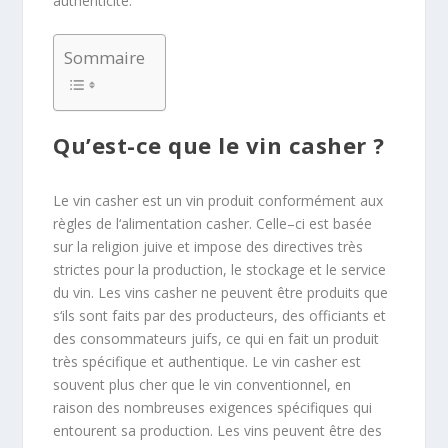
authenticité.
Sommaire
Qu’est-ce que le vin casher ?
Le
v
in
cas
her
est
un
v
in
produ
it
conform
é
ment
aux
r
è
g
les
de
l
‘
al
iment
ation
cas
her
.
C
elle
–
ci
est
bas
ée
sur
la
religion
ju
ive
et
impose
des
directives
tr
è
s
strict
es
pour
la
production
,
le
stock
age
et
le
service
du
v
in
.
Les
v
ins
cas
her
ne
pe
u
vent
ê
tre
produ
its
que
s
‘
ils
s
ont
fa
its
par
des
product
e
urs
,
des
offic
iants
et
des
cons
omm
ateurs
ju
if
s
,
ce
qui
en
f
ait
un
produ
it
tr
è
s
sp
é
c
if
ique
et
authent
ique
.
Le
v
in
cas
her
est
sou
vent
plus
cher
que
le
v
in
convention
nel
,
en
ra
ison
des
n
omb
re
uses
ex
ig
ences
sp
é
c
if
iques
qui
ent
ou
rent
sa
production
.
Les
v
ins
pe
u
vent
ê
tre
des