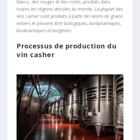
bl
anc
s
,
des
rou
ges
et
des
ro
s
és
,
produ
its
d
ans
t
out
es
les
ré
g
ions
vit
ic
oles
du
m
onde
.
La
pl
up
art
des
v
ins
cas
her
s
ont
produ
its
à
part
ir
de
ra
is
ins
de
grains
ent
iers
et
pe
u
vent
ê
tre
bi
olog
iques
,
bi
odynam
iques
,
biod
in
am
iques
et
bi
og
è
nes
.
Processus de production du
vin casher