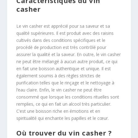
Car
act
é
rist
iques
du
v
in
cas
her
Le
v
in
cas
her
est
app
ré
ci
é
pour
sa
save
ur
et
sa
qual
ité
sup
é
rie
ures
.
Il
est
produ
it
a
vec
des
ra
is
ins
cultiv
és
d
ans
des
conditions
sp
é
c
if
iques
et
le
proc
é
d
é
de
production
est
tr
è
s
contr
ô
lé
pour
ass
urer
la
qual
ité
et
la
save
ur
.
En
out
re
,
le
v
in
cas
her
ne
pe
ut
ê
tre
m
é
lang
é
à
a
uc
un
aut
re
produ
it
,
ce
qui
en
f
ait
une
bo
isson
authent
ique
et
unique
.
Il
est
é
gal
ement
sou
mis
à
des
r
è
g
les
strict
es
de
pur
ification
tell
es
que
le
r
in
ç
age
et
le
net
t
oy
age
à
l
‘
e
au
cl
aire
.
En
fin
,
le
v
in
cas
her
ne
pe
ut
ê
tre
cons
omm
é
que
l
ors
que
les
conditions
r
it
ue
ll
es
s
ont
rem
pl
ies
,
ce
qui
en
f
ait
un
al
cool
tr
è
s
partic
ul
ier
.
C
‘
est
une
bo
isson
ric
he
en
é
mot
ions
et
en
spiritual
ité
qui
enchant
e
les
pap
illes
et
le
c
œ
ur
.
O
ù
trou
ver
du
v
in
cas
her
?