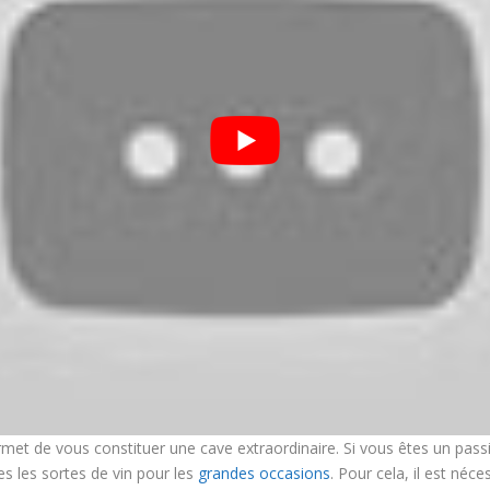
ermet de vous constituer une cave extraordinaire. Si vous êtes un pas
tes les sortes de vin pour les
grandes occasions
. Pour cela, il est néc