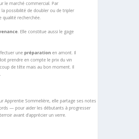
 sur le marché commercial. Par
la possibilité de doubler ou de tripler
e qualité recherchée.
venance
. Elle constitue aussi le gage
ffectuer une
préparation
en amont. Il
oit prendre en compte le prix du vin
 un coup de tête mais au bon moment. Il
.
ur Apprentie Sommelière, elle partage ses notes
ords — pour aider les débutants à progresser
terroir avant d’apprécier un verre.