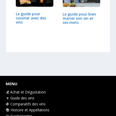
Le guide pour
Le guide pour bien
cuisiner avec des
marier son vin et
vins
ses mets
MENU
💰 Achat et Dégustation
🍷 Guide des vins
🍇 Comparatifs des vins
📚 Histoire et Appellations
🧀 Gastronomie