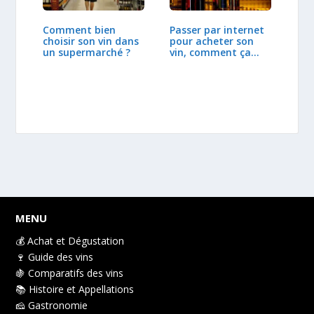
Passer par internet
Comment bien
pour acheter son
choisir son vin dans
vin, comment ça…
un supermarché ?
MENU
💰 Achat et Dégustation
🍷 Guide des vins
🍇 Comparatifs des vins
📚 Histoire et Appellations
🧀 Gastronomie